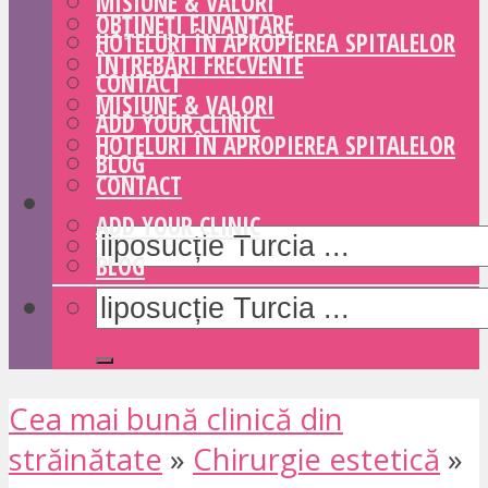
MISIUNE & VALORI
OBȚINEȚI FINANȚARE
HOTELURI ÎN APROPIEREA SPITALELOR
ÎNTREBĂRI FRECVENTE
CONTACT
MISIUNE & VALORI
ADD YOUR CLINIC
HOTELURI ÎN APROPIEREA SPITALELOR
BLOG
CONTACT
ADD YOUR CLINIC
BLOG
Cea mai bună clinică din
străinătate
»
Chirurgie estetică
»