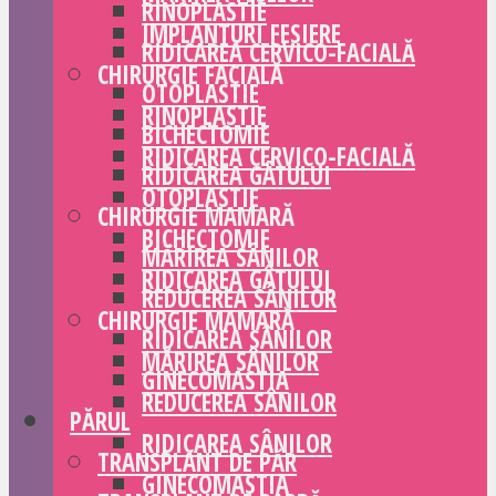
RINOPLASTIE
IMPLANTURI FESIERE
RIDICAREA CERVICO-FACIALĂ
CHIRURGIE FACIALĂ
OTOPLASTIE
RINOPLASTIE
BICHECTOMIE
RIDICAREA CERVICO-FACIALĂ
RIDICAREA GÂTULUI
OTOPLASTIE
CHIRURGIE MAMARĂ
BICHECTOMIE
MĂRIREA SÂNILOR
RIDICAREA GÂTULUI
REDUCEREA SÂNILOR
CHIRURGIE MAMARĂ
RIDICAREA SÂNILOR
MĂRIREA SÂNILOR
GINECOMASTIA
REDUCEREA SÂNILOR
PĂRUL
RIDICAREA SÂNILOR
TRANSPLANT DE PĂR
GINECOMASTIA