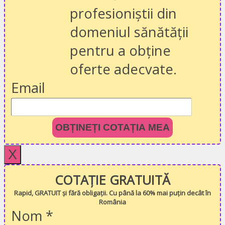
profesioniștii din
domeniul sănătății
pentru a obține
oferte adecvate.
Email
OBȚINEȚI COTAȚIA MEA
X
COTAȚIE GRATUITĂ
Rapid, GRATUIT și fără obligații. Cu până la 60% mai puțin decât în
România
Nom
*