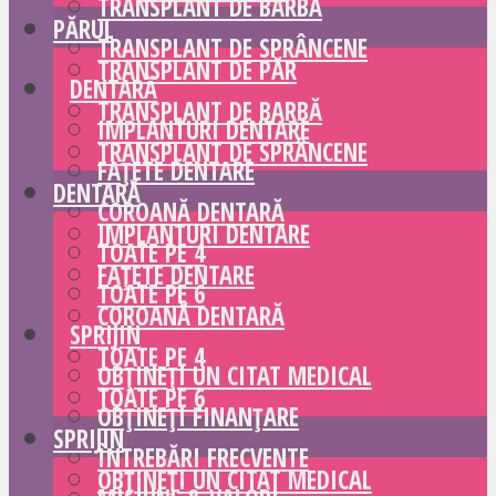
TRANSPLANT DE BARBĂ
PĂRUL
TRANSPLANT DE SPRÂNCENE
TRANSPLANT DE PĂR
DENTARĂ
TRANSPLANT DE BARBĂ
IMPLANTURI DENTARE
TRANSPLANT DE SPRÂNCENE
FAȚETE DENTARE
DENTARĂ
COROANĂ DENTARĂ
IMPLANTURI DENTARE
TOATE PE 4
FAȚETE DENTARE
TOATE PE 6
COROANĂ DENTARĂ
SPRIJIN
TOATE PE 4
OBȚINEȚI UN CITAT MEDICAL
TOATE PE 6
OBȚINEȚI FINANȚARE
SPRIJIN
ÎNTREBĂRI FRECVENTE
OBȚINEȚI UN CITAT MEDICAL