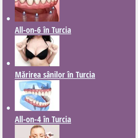
All-on-6 în Turcia
Mărirea sânilor în Turcia
All-on-4 în Turcia