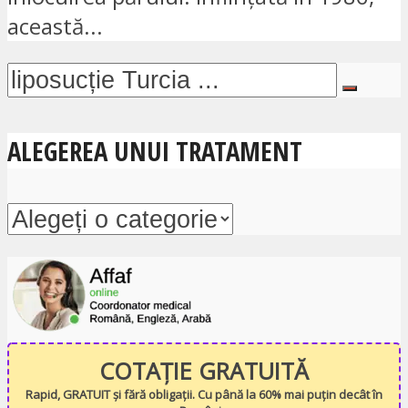
această...
ALEGEREA UNUI TRATAMENT
COTAȚIE GRATUITĂ
Rapid, GRATUIT și fără obligații. Cu până la 60% mai puțin decât în