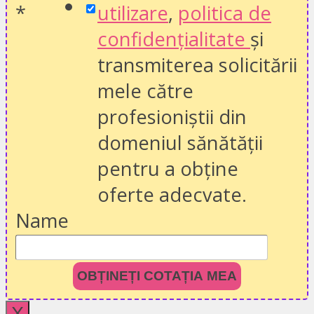
*
utilizare
,
politica de
confidențialitate
și
transmiterea solicitării
mele către
profesioniștii din
domeniul sănătății
pentru a obține
oferte adecvate.
Name
OBȚINEȚI COTAȚIA MEA
X