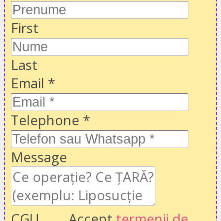
First
Last
Email
*
Telephone
*
Message
CGU
Accept
termenii de