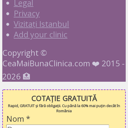
Legal
Privacy
Vizitați Istanbul
Add your clinic
Copyright ©
CeaMaiBunaClinica.com ❤️ 2015 -
2026 🏥
COTAȚIE GRATUITĂ
Rapid, GRATUIT și fără obligații. Cu până la 60% mai puțin decât în
România
Nom
*