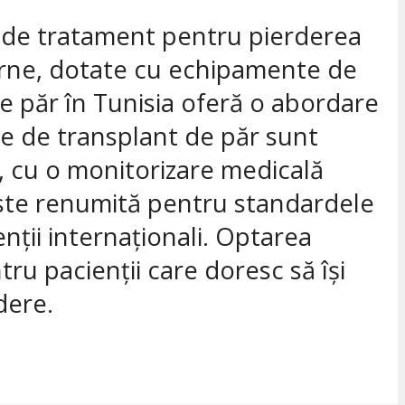
lă de tratament pentru pierderea
oderne, dotate cu echipamente de
de păr în Tunisia oferă o abordare
le de transplant de păr sunt
r, cu o monitorizare medicală
 este renumită pentru standardele
enții internaționali. Optarea
ru pacienții care doresc să își
dere.