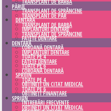
TRANSPLANT DE BARBĂ
PĂRUL
TRANSPLANT DE SPRÂNCENE
TRANSPLANT DE PĂR
DENTARĂ
TRANSPLANT DE BARBĂ
IMPLANTURI DENTARE
TRANSPLANT DE SPRÂNCENE
FAȚETE DENTARE
DENTARĂ
COROANĂ DENTARĂ
IMPLANTURI DENTARE
TOATE PE 4
FAȚETE DENTARE
TOATE PE 6
COROANĂ DENTARĂ
SPRIJIN
TOATE PE 4
OBȚINEȚI UN CITAT MEDICAL
TOATE PE 6
OBȚINEȚI FINANȚARE
SPRIJIN
ÎNTREBĂRI FRECVENTE
OBȚINEȚI UN CITAT MEDICAL