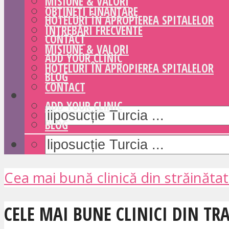
MISIUNE & VALORI
OBȚINEȚI FINANȚARE
HOTELURI ÎN APROPIEREA SPITALELOR
ÎNTREBĂRI FRECVENTE
CONTACT
MISIUNE & VALORI
ADD YOUR CLINIC
HOTELURI ÎN APROPIEREA SPITALELOR
BLOG
CONTACT
ADD YOUR CLINIC
BLOG
Cea mai bună clinică din străinăta
CELE MAI BUNE CLINICI DIN TR