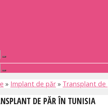
te
»
Implant de păr
»
Transplant de
ANSPLANT DE PĂR ÎN TUNISIA