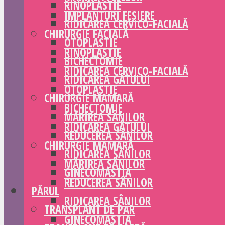
RINOPLASTIE
IMPLANTURI FESIERE
RIDICAREA CERVICO-FACIALĂ
CHIRURGIE FACIALĂ
OTOPLASTIE
RINOPLASTIE
BICHECTOMIE
RIDICAREA CERVICO-FACIALĂ
RIDICAREA GÂTULUI
OTOPLASTIE
CHIRURGIE MAMARĂ
BICHECTOMIE
MĂRIREA SÂNILOR
RIDICAREA GÂTULUI
REDUCEREA SÂNILOR
CHIRURGIE MAMARĂ
RIDICAREA SÂNILOR
MĂRIREA SÂNILOR
GINECOMASTIA
REDUCEREA SÂNILOR
PĂRUL
RIDICAREA SÂNILOR
TRANSPLANT DE PĂR
GINECOMASTIA