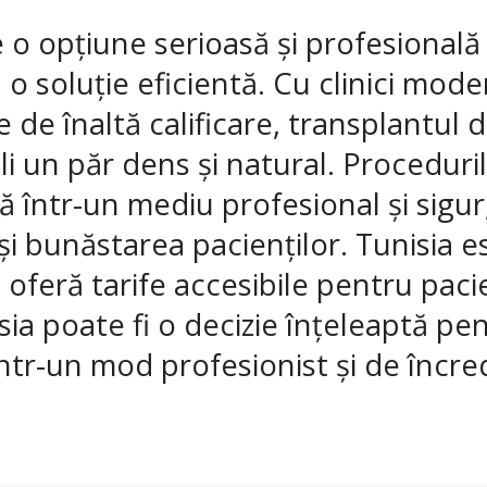
e o opțiune serioasă și profesiona
ă o soluție eficientă. Cu clinici m
 de înaltă calificare, transplantul 
li un păr dens și natural. Proceduri
ă într-un mediu profesional și sigu
și bunăstarea pacienților. Tunisia
 oferă tarife accesibile pentru paci
ia poate fi o decizie înțeleaptă pent
ntr-un mod profesionist și de încre