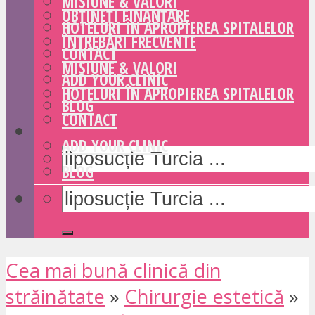
MISIUNE & VALORI
OBȚINEȚI FINANȚARE
HOTELURI ÎN APROPIEREA SPITALELOR
ÎNTREBĂRI FRECVENTE
CONTACT
MISIUNE & VALORI
ADD YOUR CLINIC
HOTELURI ÎN APROPIEREA SPITALELOR
BLOG
CONTACT
ADD YOUR CLINIC
BLOG
Cea mai bună clinică din
străinătate
»
Chirurgie estetică
»