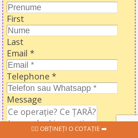
First
Last
Email
*
Telephone
*
Message
‍👩‍⚕ OBȚINEȚI O COTAȚIE ➡️
CGU
Accept
termenii de