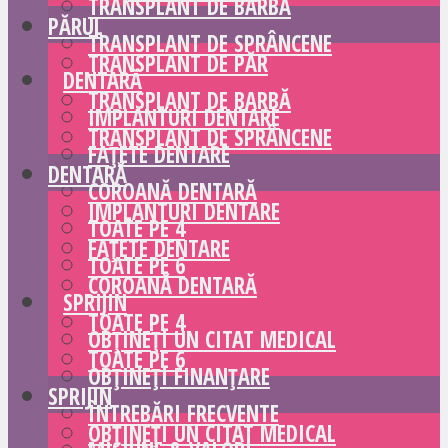
TRANSPLANT DE BARBĂ
PĂRUL
TRANSPLANT DE SPRÂNCENE
TRANSPLANT DE PĂR
DENTARĂ
TRANSPLANT DE BARBĂ
IMPLANTURI DENTARE
TRANSPLANT DE SPRÂNCENE
FAȚETE DENTARE
DENTARĂ
COROANĂ DENTARĂ
IMPLANTURI DENTARE
TOATE PE 4
FAȚETE DENTARE
TOATE PE 6
COROANĂ DENTARĂ
SPRIJIN
TOATE PE 4
OBȚINEȚI UN CITAT MEDICAL
TOATE PE 6
OBȚINEȚI FINANȚARE
SPRIJIN
ÎNTREBĂRI FRECVENTE
OBȚINEȚI UN CITAT MEDICAL