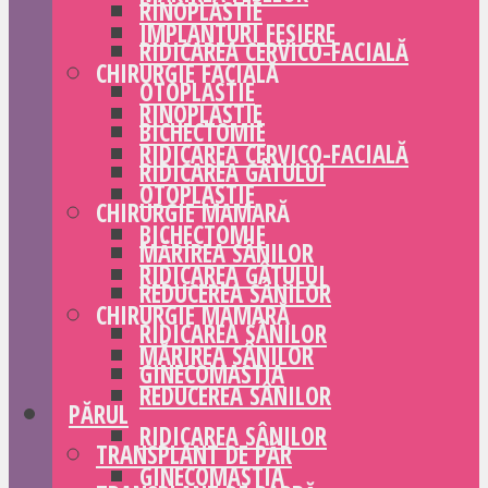
RINOPLASTIE
IMPLANTURI FESIERE
RIDICAREA CERVICO-FACIALĂ
CHIRURGIE FACIALĂ
OTOPLASTIE
RINOPLASTIE
BICHECTOMIE
RIDICAREA CERVICO-FACIALĂ
RIDICAREA GÂTULUI
OTOPLASTIE
CHIRURGIE MAMARĂ
BICHECTOMIE
MĂRIREA SÂNILOR
RIDICAREA GÂTULUI
REDUCEREA SÂNILOR
CHIRURGIE MAMARĂ
RIDICAREA SÂNILOR
MĂRIREA SÂNILOR
GINECOMASTIA
REDUCEREA SÂNILOR
PĂRUL
RIDICAREA SÂNILOR
TRANSPLANT DE PĂR
GINECOMASTIA