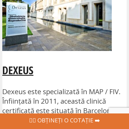
DEXEUS
Dexeus este specializată în MAP / FIV.
Înființată în 2011, această clinică
certificată este situată în Barcelona,
Spania...
‍👩‍⚕ OBȚINEȚI O COTAȚIE ➡️