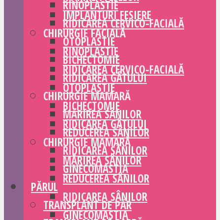
RINOPLASTIE
IMPLANTURI FESIERE
RIDICAREA CERVICO-FACIALĂ
CHIRURGIE FACIALĂ
OTOPLASTIE
RINOPLASTIE
BICHECTOMIE
RIDICAREA CERVICO-FACIALĂ
RIDICAREA GÂTULUI
OTOPLASTIE
CHIRURGIE MAMARĂ
BICHECTOMIE
MĂRIREA SÂNILOR
RIDICAREA GÂTULUI
REDUCEREA SÂNILOR
CHIRURGIE MAMARĂ
RIDICAREA SÂNILOR
MĂRIREA SÂNILOR
GINECOMASTIA
REDUCEREA SÂNILOR
PĂRUL
RIDICAREA SÂNILOR
TRANSPLANT DE PĂR
GINECOMASTIA