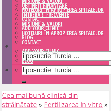
MISIUNE & VALORI
OBȚINEȚI FINANȚARE
HOTELURI ÎN APROPIEREA SPITALELOR
ÎNTREBĂRI FRECVENTE
CONTACT
MISIUNE & VALORI
ADD YOUR CLINIC
HOTELURI ÎN APROPIEREA SPITALELOR
BLOG
CONTACT
ADD YOUR CLINIC
BLOG
Cea mai bună clinică din
străinătate
»
Fertilizarea in vitro
»