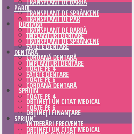
TRANSPLANT DE BARBĂ
PĂRUL
TRANSPLANT DE SPRÂNCENE
TRANSPLANT DE PĂR
DENTARĂ
TRANSPLANT DE BARBĂ
IMPLANTURI DENTARE
TRANSPLANT DE SPRÂNCENE
FAȚETE DENTARE
DENTARĂ
COROANĂ DENTARĂ
IMPLANTURI DENTARE
TOATE PE 4
FAȚETE DENTARE
TOATE PE 6
COROANĂ DENTARĂ
SPRIJIN
TOATE PE 4
OBȚINEȚI UN CITAT MEDICAL
TOATE PE 6
OBȚINEȚI FINANȚARE
SPRIJIN
ÎNTREBĂRI FRECVENTE
OBȚINEȚI UN CITAT MEDICAL