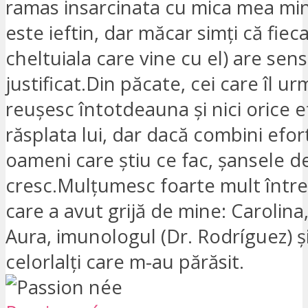
ramas insarcinata cu mica mea m
este ieftin, dar măcar simți că fieca
cheltuiala care vine cu el) are sens
justificat.Din păcate, cei care îl u
reușesc întotdeauna și nici orice e
răsplata lui, dar dacă combini efor
oameni care știu ce fac, șansele d
cresc.Mulțumesc foarte mult între
care a avut grijă de mine: Carolina,
Aura, imunologul (Dr. Rodríguez) ș
celorlalți care m-au părăsit.