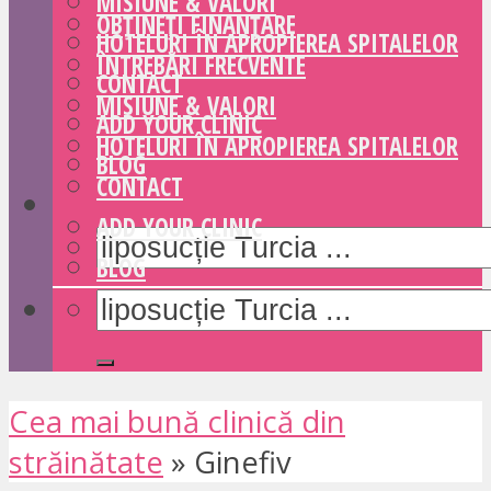
MISIUNE & VALORI
OBȚINEȚI FINANȚARE
HOTELURI ÎN APROPIEREA SPITALELOR
ÎNTREBĂRI FRECVENTE
CONTACT
MISIUNE & VALORI
ADD YOUR CLINIC
HOTELURI ÎN APROPIEREA SPITALELOR
BLOG
CONTACT
ADD YOUR CLINIC
BLOG
Cea mai bună clinică din
străinătate
»
Ginefiv