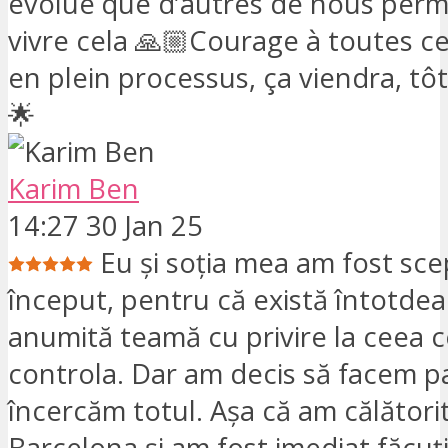
évolué que d’autres de nous perm
vivre cela 🙏🏼Courage à toutes ce
en plein processus, ça viendra, tôt
🌟
Karim Ben
14:27 30 Jan 25
Eu și soția mea am fost scep
început, pentru că există întotde
anumită teamă cu privire la ceea 
controla. Dar am decis să facem pa
încercăm totul. Așa că am călătorit
Barcelona și am fost imediat făcuț