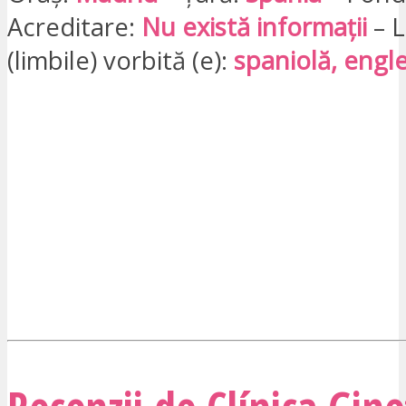
Acreditare:
Nu există informații
– 
(limbile) vorbită (e):
spaniolă, engl