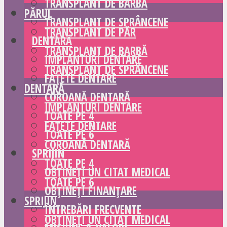
TRANSPLANT DE BARBĂ
PĂRUL
TRANSPLANT DE SPRÂNCENE
TRANSPLANT DE PĂR
DENTARĂ
TRANSPLANT DE BARBĂ
IMPLANTURI DENTARE
TRANSPLANT DE SPRÂNCENE
FAȚETE DENTARE
DENTARĂ
COROANĂ DENTARĂ
IMPLANTURI DENTARE
TOATE PE 4
FAȚETE DENTARE
TOATE PE 6
COROANĂ DENTARĂ
SPRIJIN
TOATE PE 4
OBȚINEȚI UN CITAT MEDICAL
TOATE PE 6
OBȚINEȚI FINANȚARE
SPRIJIN
ÎNTREBĂRI FRECVENTE
OBȚINEȚI UN CITAT MEDICAL