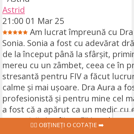
Astrid
21:00 01 Mar 25
Am lucrat împreună cu Dra 
Sonia. Sonia a fost cu adevărat dr
de la început până la sfârșit, prim
mereu cu un zâmbet, ceea ce în p
stresantă pentru FIV a făcut lucrur
calme și mai ușoare. Dra Aura a fo
profesionistă și pentru mine cel m
a fost că a apărut ca un medic cu 
puternică. Am făcut FIV cu donare
‍👩‍⚕ OBȚINEȚI O COTAȚIE ➡️
am avut noroc că acum sunt însărc