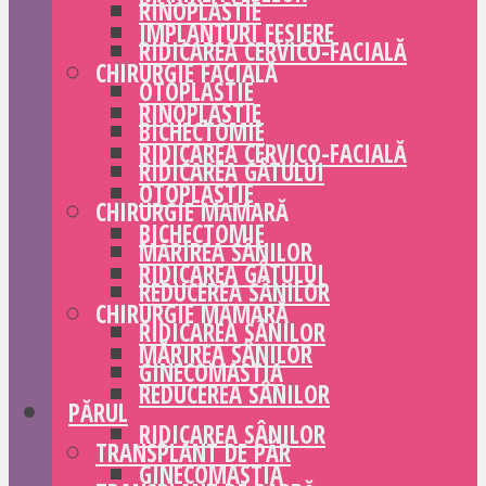
RINOPLASTIE
IMPLANTURI FESIERE
RIDICAREA CERVICO-FACIALĂ
CHIRURGIE FACIALĂ
OTOPLASTIE
RINOPLASTIE
BICHECTOMIE
RIDICAREA CERVICO-FACIALĂ
RIDICAREA GÂTULUI
OTOPLASTIE
CHIRURGIE MAMARĂ
BICHECTOMIE
MĂRIREA SÂNILOR
RIDICAREA GÂTULUI
REDUCEREA SÂNILOR
CHIRURGIE MAMARĂ
RIDICAREA SÂNILOR
MĂRIREA SÂNILOR
GINECOMASTIA
REDUCEREA SÂNILOR
PĂRUL
RIDICAREA SÂNILOR
TRANSPLANT DE PĂR
GINECOMASTIA