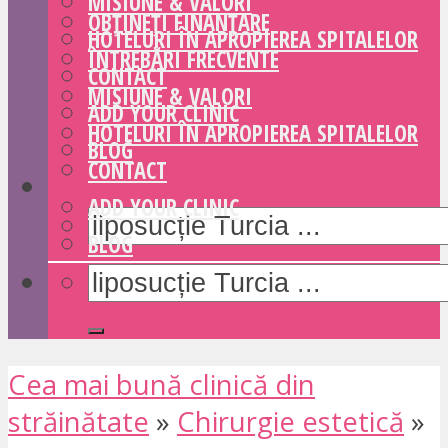
MISIUNE & VALORI
OBȚINEȚI FINANȚARE
HOTELURI ÎN APROPIEREA SPITALELOR
ÎNTREBĂRI FRECVENTE
CONTACT
MISIUNE & VALORI
ADD YOUR CLINIC
HOTELURI ÎN APROPIEREA SPITALELOR
BLOG
CONTACT
ADD YOUR CLINIC
BLOG
Cea mai bună clinică din
străinătate
»
Chirurgie estetică
»