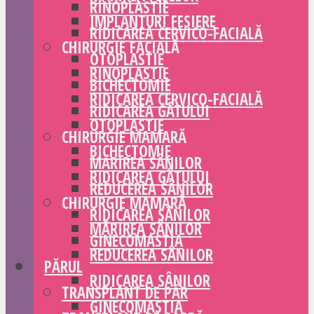
RINOPLASTIE
IMPLANTURI FESIERE
RIDICAREA CERVICO-FACIALĂ
CHIRURGIE FACIALĂ
OTOPLASTIE
RINOPLASTIE
BICHECTOMIE
RIDICAREA CERVICO-FACIALĂ
RIDICAREA GÂTULUI
OTOPLASTIE
CHIRURGIE MAMARĂ
BICHECTOMIE
MĂRIREA SÂNILOR
RIDICAREA GÂTULUI
REDUCEREA SÂNILOR
CHIRURGIE MAMARĂ
RIDICAREA SÂNILOR
MĂRIREA SÂNILOR
GINECOMASTIA
REDUCEREA SÂNILOR
PĂRUL
RIDICAREA SÂNILOR
TRANSPLANT DE PĂR
GINECOMASTIA