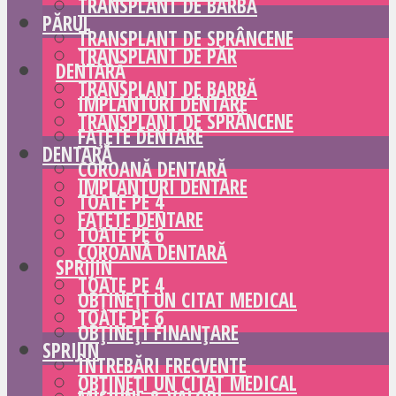
TRANSPLANT DE BARBĂ
PĂRUL
TRANSPLANT DE SPRÂNCENE
TRANSPLANT DE PĂR
DENTARĂ
TRANSPLANT DE BARBĂ
IMPLANTURI DENTARE
TRANSPLANT DE SPRÂNCENE
FAȚETE DENTARE
DENTARĂ
COROANĂ DENTARĂ
IMPLANTURI DENTARE
TOATE PE 4
FAȚETE DENTARE
TOATE PE 6
COROANĂ DENTARĂ
SPRIJIN
TOATE PE 4
OBȚINEȚI UN CITAT MEDICAL
TOATE PE 6
OBȚINEȚI FINANȚARE
SPRIJIN
ÎNTREBĂRI FRECVENTE
OBȚINEȚI UN CITAT MEDICAL