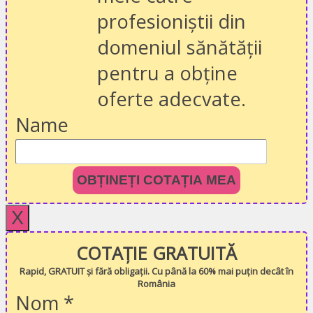
profesioniștii din
domeniul sănătății
pentru a obține
oferte adecvate.
Name
OBȚINEȚI COTAȚIA MEA
X
COTAȚIE GRATUITĂ
Rapid, GRATUIT și fără obligații. Cu până la 60% mai puțin decât în
România
Nom
*