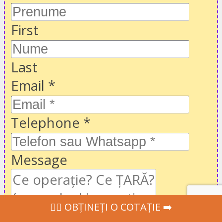
First
Last
Email
*
Telephone
*
Message
‍👩‍⚕ OBȚINEȚI O COTAȚIE ➡️
CGU
Accept
termenii de