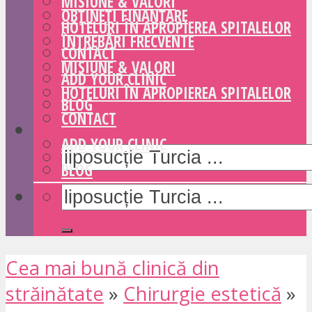
MISIUNE & VALORI
OBȚINEȚI FINANȚARE
HOTELURI ÎN APROPIEREA SPITALELOR
ÎNTREBĂRI FRECVENTE
CONTACT
MISIUNE & VALORI
ADD YOUR CLINIC
HOTELURI ÎN APROPIEREA SPITALELOR
BLOG
CONTACT
ADD YOUR CLINIC
BLOG
Cea mai bună clinică din
străinătate
»
Chirurgie estetică
»