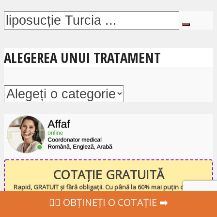
ALEGEREA UNUI TRATAMENT
COTAȚIE GRATUITĂ
Rapid, GRATUIT și fără obligații. Cu până la 60% mai puțin decât în
România
‍👩‍⚕ OBȚINEȚI O COTAȚIE ➡️
Nom
*