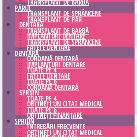
TRANSPLANT DE BARBĂ
PĂRUL
TRANSPLANT DE SPRÂNCENE
TRANSPLANT DE PĂR
DENTARĂ
TRANSPLANT DE BARBĂ
IMPLANTURI DENTARE
TRANSPLANT DE SPRÂNCENE
FAȚETE DENTARE
DENTARĂ
COROANĂ DENTARĂ
IMPLANTURI DENTARE
TOATE PE 4
FAȚETE DENTARE
TOATE PE 6
COROANĂ DENTARĂ
SPRIJIN
TOATE PE 4
OBȚINEȚI UN CITAT MEDICAL
TOATE PE 6
OBȚINEȚI FINANȚARE
SPRIJIN
ÎNTREBĂRI FRECVENTE
OBȚINEȚI UN CITAT MEDICAL