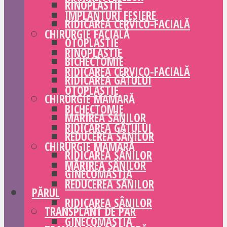
RINOPLASTIE
IMPLANTURI FESIERE
RIDICAREA CERVICO-FACIALĂ
CHIRURGIE FACIALĂ
OTOPLASTIE
RINOPLASTIE
BICHECTOMIE
RIDICAREA CERVICO-FACIALĂ
RIDICAREA GÂTULUI
OTOPLASTIE
CHIRURGIE MAMARĂ
BICHECTOMIE
MĂRIREA SÂNILOR
RIDICAREA GÂTULUI
REDUCEREA SÂNILOR
CHIRURGIE MAMARĂ
RIDICAREA SÂNILOR
MĂRIREA SÂNILOR
GINECOMASTIA
REDUCEREA SÂNILOR
PĂRUL
RIDICAREA SÂNILOR
TRANSPLANT DE PĂR
GINECOMASTIA