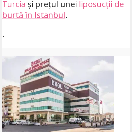
Turcia
și prețul unei
liposucții de
burtă în Istanbul
.
.