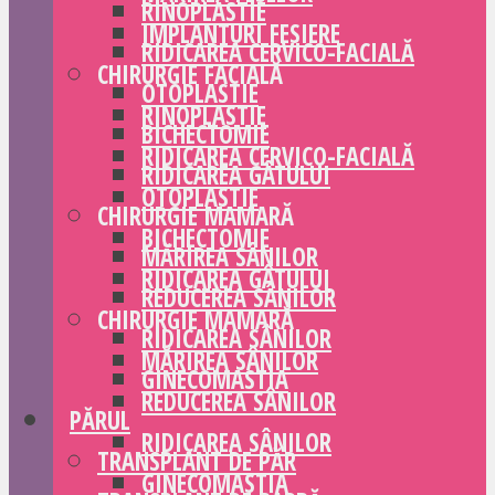
RINOPLASTIE
IMPLANTURI FESIERE
RIDICAREA CERVICO-FACIALĂ
CHIRURGIE FACIALĂ
OTOPLASTIE
RINOPLASTIE
BICHECTOMIE
RIDICAREA CERVICO-FACIALĂ
RIDICAREA GÂTULUI
OTOPLASTIE
CHIRURGIE MAMARĂ
BICHECTOMIE
MĂRIREA SÂNILOR
RIDICAREA GÂTULUI
REDUCEREA SÂNILOR
CHIRURGIE MAMARĂ
RIDICAREA SÂNILOR
MĂRIREA SÂNILOR
GINECOMASTIA
REDUCEREA SÂNILOR
PĂRUL
RIDICAREA SÂNILOR
TRANSPLANT DE PĂR
GINECOMASTIA