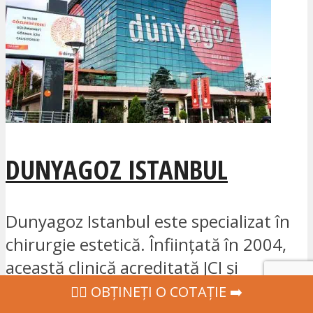
DUNYAGOZ ISTANBUL
Dunyagoz Istanbul este specializat în
chirurgie estetică. Înființată în 2004,
această clinică acreditată JCI și
certificată...
‍👩‍⚕ OBȚINEȚI O COTAȚIE ➡️