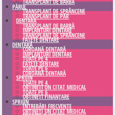
TRANSPLANT DE BARBĂ
PĂRUL
TRANSPLANT DE SPRÂNCENE
TRANSPLANT DE PĂR
DENTARĂ
TRANSPLANT DE BARBĂ
IMPLANTURI DENTARE
TRANSPLANT DE SPRÂNCENE
FAȚETE DENTARE
DENTARĂ
COROANĂ DENTARĂ
IMPLANTURI DENTARE
TOATE PE 4
FAȚETE DENTARE
TOATE PE 6
COROANĂ DENTARĂ
SPRIJIN
TOATE PE 4
OBȚINEȚI UN CITAT MEDICAL
TOATE PE 6
OBȚINEȚI FINANȚARE
SPRIJIN
ÎNTREBĂRI FRECVENTE
OBȚINEȚI UN CITAT MEDICAL