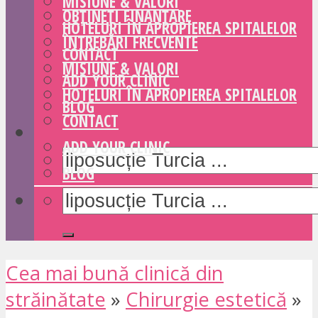
MISIUNE & VALORI
OBȚINEȚI FINANȚARE
HOTELURI ÎN APROPIEREA SPITALELOR
ÎNTREBĂRI FRECVENTE
CONTACT
MISIUNE & VALORI
ADD YOUR CLINIC
HOTELURI ÎN APROPIEREA SPITALELOR
BLOG
CONTACT
ADD YOUR CLINIC
BLOG
Cea mai bună clinică din
străinătate
»
Chirurgie estetică
»