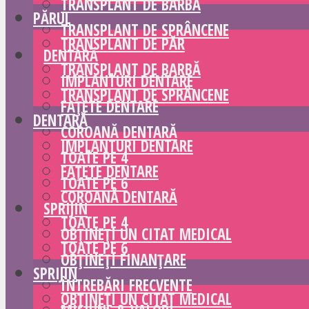
TRANSPLANT DE BARBĂ
PĂRUL
TRANSPLANT DE SPRÂNCENE
TRANSPLANT DE PĂR
DENTARĂ
TRANSPLANT DE BARBĂ
IMPLANTURI DENTARE
TRANSPLANT DE SPRÂNCENE
FAȚETE DENTARE
DENTARĂ
COROANĂ DENTARĂ
IMPLANTURI DENTARE
TOATE PE 4
FAȚETE DENTARE
TOATE PE 6
COROANĂ DENTARĂ
SPRIJIN
TOATE PE 4
OBȚINEȚI UN CITAT MEDICAL
TOATE PE 6
OBȚINEȚI FINANȚARE
SPRIJIN
ÎNTREBĂRI FRECVENTE
OBȚINEȚI UN CITAT MEDICAL