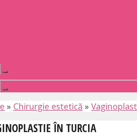
te
»
Chirurgie estetică
»
Vaginoplast
GINOPLASTIE ÎN TURCIA