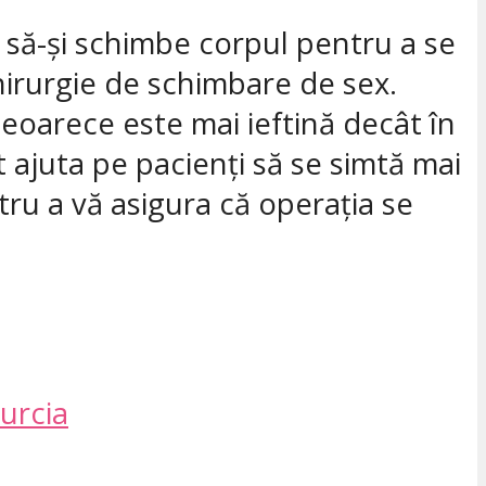
i să-și schimbe corpul pentru a se
hirurgie de schimbare de sex.
deoarece este mai ieftină decât în
ot ajuta pe pacienți să se simtă mai
tru a vă asigura că operația se
Turcia