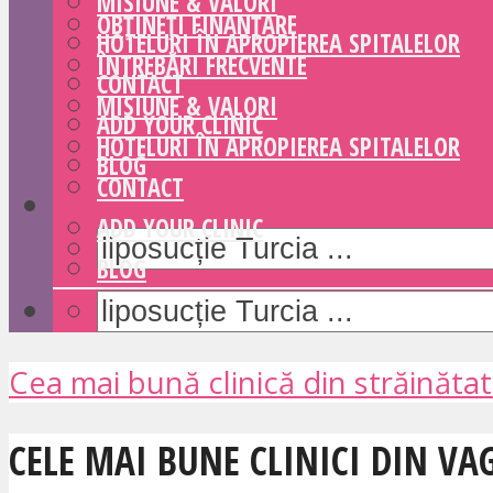
MISIUNE & VALORI
OBȚINEȚI FINANȚARE
HOTELURI ÎN APROPIEREA SPITALELOR
ÎNTREBĂRI FRECVENTE
CONTACT
MISIUNE & VALORI
ADD YOUR CLINIC
HOTELURI ÎN APROPIEREA SPITALELOR
BLOG
CONTACT
ADD YOUR CLINIC
BLOG
Cea mai bună clinică din străinăta
CELE MAI BUNE CLINICI DIN VA