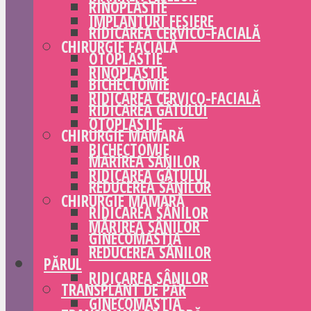
RINOPLASTIE
IMPLANTURI FESIERE
RIDICAREA CERVICO-FACIALĂ
CHIRURGIE FACIALĂ
OTOPLASTIE
RINOPLASTIE
BICHECTOMIE
RIDICAREA CERVICO-FACIALĂ
RIDICAREA GÂTULUI
OTOPLASTIE
CHIRURGIE MAMARĂ
BICHECTOMIE
MĂRIREA SÂNILOR
RIDICAREA GÂTULUI
REDUCEREA SÂNILOR
CHIRURGIE MAMARĂ
RIDICAREA SÂNILOR
MĂRIREA SÂNILOR
GINECOMASTIA
REDUCEREA SÂNILOR
PĂRUL
RIDICAREA SÂNILOR
TRANSPLANT DE PĂR
GINECOMASTIA