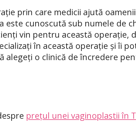
rație prin care medicii ajută oameni
asta este cunoscută sub numele de c
cienți vin pentru această operație, 
ecializați în această operație și îi p
să alegeți o clinică de încredere pen
 despre
prețul unei vaginoplastii în 