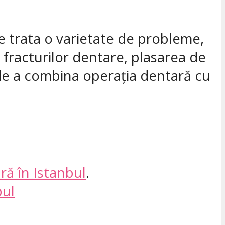
te trata o varietate de probleme,
 fracturilor dentare, plasarea de
 de a combina operația dentară cu
ră în Istanbul
.
bul