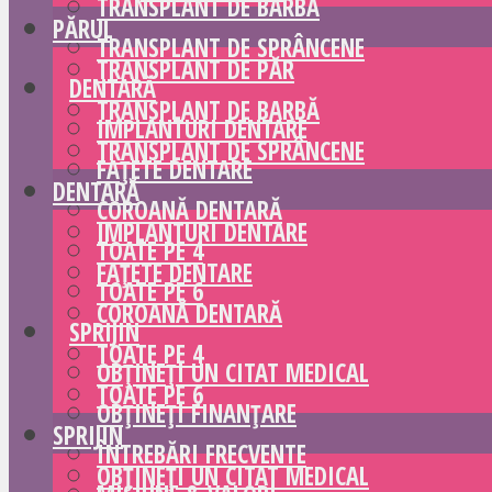
TRANSPLANT DE BARBĂ
PĂRUL
TRANSPLANT DE SPRÂNCENE
TRANSPLANT DE PĂR
DENTARĂ
TRANSPLANT DE BARBĂ
IMPLANTURI DENTARE
TRANSPLANT DE SPRÂNCENE
FAȚETE DENTARE
DENTARĂ
COROANĂ DENTARĂ
IMPLANTURI DENTARE
TOATE PE 4
FAȚETE DENTARE
TOATE PE 6
COROANĂ DENTARĂ
SPRIJIN
TOATE PE 4
OBȚINEȚI UN CITAT MEDICAL
TOATE PE 6
OBȚINEȚI FINANȚARE
SPRIJIN
ÎNTREBĂRI FRECVENTE
OBȚINEȚI UN CITAT MEDICAL