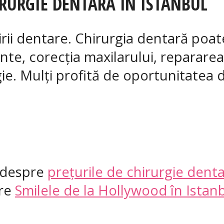
IRURGIE DENTARĂ ÎN ISTANBUL
jirii dentare. Chirurgia dentară poa
nte, corecția maxilarului, repararea
gie. Mulți profită de oportunitatea
l despre
prețurile de chirurgie denta
pre
Smilele de la Hollywood în Istan