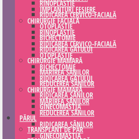
RINOPLASTIE
IMPLANTURI FESIERE
RIDICAREA CERVICO-FACIALĂ
CHIRURGIE FACIALĂ
OTOPLASTIE
RINOPLASTIE
BICHECTOMIE
RIDICAREA CERVICO-FACIALĂ
RIDICAREA GÂTULUI
OTOPLASTIE
CHIRURGIE MAMARĂ
BICHECTOMIE
MĂRIREA SÂNILOR
RIDICAREA GÂTULUI
REDUCEREA SÂNILOR
CHIRURGIE MAMARĂ
RIDICAREA SÂNILOR
MĂRIREA SÂNILOR
GINECOMASTIA
REDUCEREA SÂNILOR
PĂRUL
RIDICAREA SÂNILOR
TRANSPLANT DE PĂR
GINECOMASTIA