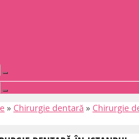
te
»
Chirurgie dentară
»
Chirurgie d