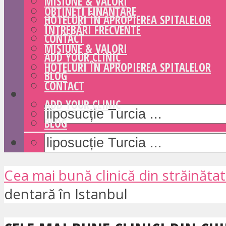
MISIUNE & VALORI
OBȚINEȚI FINANȚARE
HOTELURI ÎN APROPIEREA SPITALELOR
ÎNTREBĂRI FRECVENTE
CONTACT
MISIUNE & VALORI
ADD YOUR CLINIC
HOTELURI ÎN APROPIEREA SPITALELOR
BLOG
CONTACT
ADD YOUR CLINIC
BLOG
Cea mai bună clinică din străinăta
dentară în Istanbul