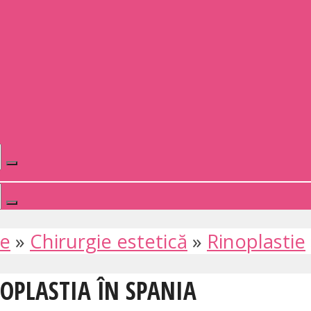
te
»
Chirurgie estetică
»
Rinoplastie
NOPLASTIA ÎN SPANIA