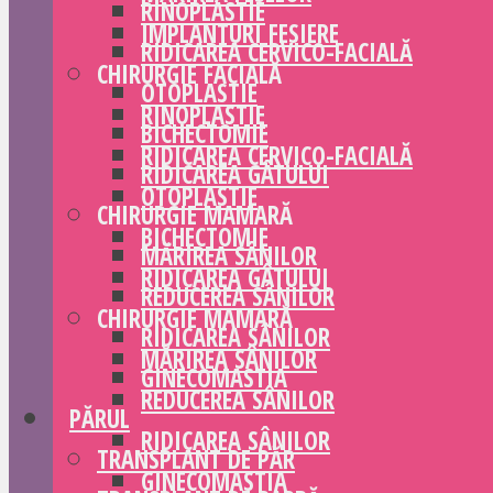
RINOPLASTIE
IMPLANTURI FESIERE
RIDICAREA CERVICO-FACIALĂ
CHIRURGIE FACIALĂ
OTOPLASTIE
RINOPLASTIE
BICHECTOMIE
RIDICAREA CERVICO-FACIALĂ
RIDICAREA GÂTULUI
OTOPLASTIE
CHIRURGIE MAMARĂ
BICHECTOMIE
MĂRIREA SÂNILOR
RIDICAREA GÂTULUI
REDUCEREA SÂNILOR
CHIRURGIE MAMARĂ
RIDICAREA SÂNILOR
MĂRIREA SÂNILOR
GINECOMASTIA
REDUCEREA SÂNILOR
PĂRUL
RIDICAREA SÂNILOR
TRANSPLANT DE PĂR
GINECOMASTIA