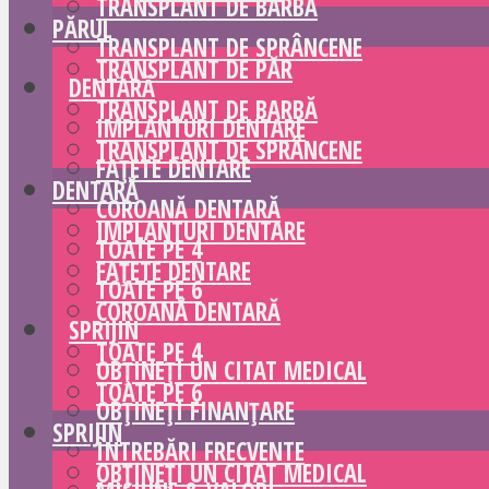
TRANSPLANT DE BARBĂ
PĂRUL
TRANSPLANT DE SPRÂNCENE
TRANSPLANT DE PĂR
DENTARĂ
TRANSPLANT DE BARBĂ
IMPLANTURI DENTARE
TRANSPLANT DE SPRÂNCENE
FAȚETE DENTARE
DENTARĂ
COROANĂ DENTARĂ
IMPLANTURI DENTARE
TOATE PE 4
FAȚETE DENTARE
TOATE PE 6
COROANĂ DENTARĂ
SPRIJIN
TOATE PE 4
OBȚINEȚI UN CITAT MEDICAL
TOATE PE 6
OBȚINEȚI FINANȚARE
SPRIJIN
ÎNTREBĂRI FRECVENTE
OBȚINEȚI UN CITAT MEDICAL