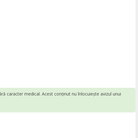
fără caracter medical. Acest conținut nu înlocuiește avizul unui