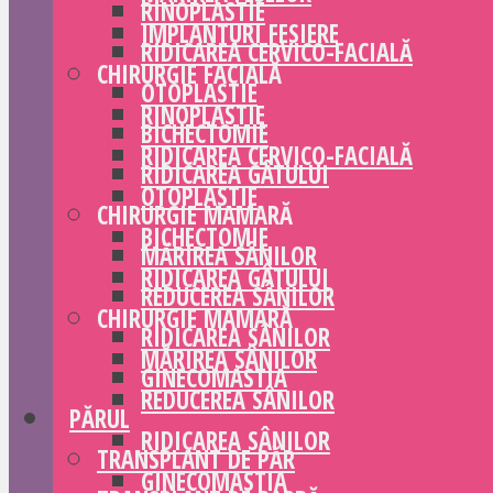
RINOPLASTIE
IMPLANTURI FESIERE
RIDICAREA CERVICO-FACIALĂ
CHIRURGIE FACIALĂ
OTOPLASTIE
RINOPLASTIE
BICHECTOMIE
RIDICAREA CERVICO-FACIALĂ
RIDICAREA GÂTULUI
OTOPLASTIE
CHIRURGIE MAMARĂ
BICHECTOMIE
MĂRIREA SÂNILOR
RIDICAREA GÂTULUI
REDUCEREA SÂNILOR
CHIRURGIE MAMARĂ
RIDICAREA SÂNILOR
MĂRIREA SÂNILOR
GINECOMASTIA
REDUCEREA SÂNILOR
PĂRUL
RIDICAREA SÂNILOR
TRANSPLANT DE PĂR
GINECOMASTIA