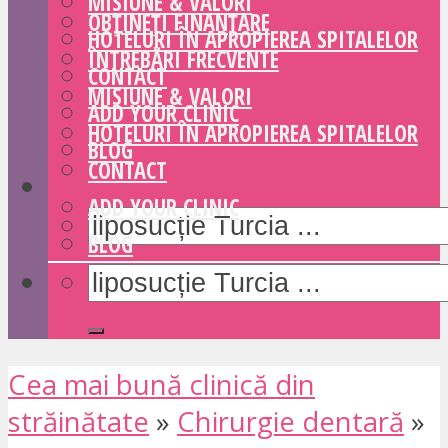
MISIUNE & VALORI
OBȚINEȚI FINANȚARE
HOTELURI ÎN APROPIEREA SPITALELOR
ÎNTREBĂRI FRECVENTE
CONTACT
MISIUNE & VALORI
ADD YOUR CLINIC
HOTELURI ÎN APROPIEREA SPITALELOR
BLOG
CONTACT
ADD YOUR CLINIC
BLOG
Cea mai bună clinică din
străinătate
»
Chirurgie dentară
»