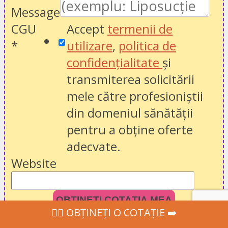
Message
CGU
Accept
termenii de
*
utilizare
,
politica de
confidențialitate
și
transmiterea solicitării
mele către profesioniștii
din domeniul sănătății
pentru a obține oferte
adecvate.
Website
OBȚINEȚI COTAȚIA MEA
‍👩‍⚕ OBȚINEȚI O COTAȚIE ➡️