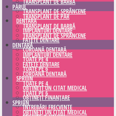
TRANSPLANT DE BARBĂ
PĂRUL
TRANSPLANT DE SPRÂNCENE
TRANSPLANT DE PĂR
DENTARĂ
TRANSPLANT DE BARBĂ
IMPLANTURI DENTARE
TRANSPLANT DE SPRÂNCENE
FAȚETE DENTARE
DENTARĂ
COROANĂ DENTARĂ
IMPLANTURI DENTARE
TOATE PE 4
FAȚETE DENTARE
TOATE PE 6
COROANĂ DENTARĂ
SPRIJIN
TOATE PE 4
OBȚINEȚI UN CITAT MEDICAL
TOATE PE 6
OBȚINEȚI FINANȚARE
SPRIJIN
ÎNTREBĂRI FRECVENTE
OBȚINEȚI UN CITAT MEDICAL