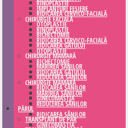
RINOPLASTIE
IMPLANTURI FESIERE
RIDICAREA CERVICO-FACIALĂ
CHIRURGIE FACIALĂ
OTOPLASTIE
RINOPLASTIE
BICHECTOMIE
RIDICAREA CERVICO-FACIALĂ
RIDICAREA GÂTULUI
OTOPLASTIE
CHIRURGIE MAMARĂ
BICHECTOMIE
MĂRIREA SÂNILOR
RIDICAREA GÂTULUI
REDUCEREA SÂNILOR
CHIRURGIE MAMARĂ
RIDICAREA SÂNILOR
MĂRIREA SÂNILOR
GINECOMASTIA
REDUCEREA SÂNILOR
PĂRUL
RIDICAREA SÂNILOR
TRANSPLANT DE PĂR
GINECOMASTIA