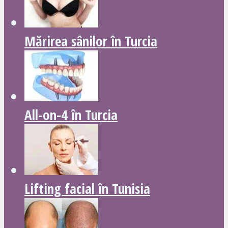
Mărirea sânilor în Turcia
All-on-4 în Turcia
Lifting facial în Tunisia