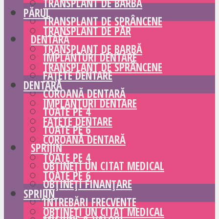
TRANSPLANT DE BARBĂ
PĂRUL
TRANSPLANT DE SPRÂNCENE
TRANSPLANT DE PĂR
DENTARĂ
TRANSPLANT DE BARBĂ
IMPLANTURI DENTARE
TRANSPLANT DE SPRÂNCENE
FAȚETE DENTARE
DENTARĂ
COROANĂ DENTARĂ
IMPLANTURI DENTARE
TOATE PE 4
FAȚETE DENTARE
TOATE PE 6
COROANĂ DENTARĂ
SPRIJIN
TOATE PE 4
OBȚINEȚI UN CITAT MEDICAL
TOATE PE 6
OBȚINEȚI FINANȚARE
SPRIJIN
ÎNTREBĂRI FRECVENTE
OBȚINEȚI UN CITAT MEDICAL