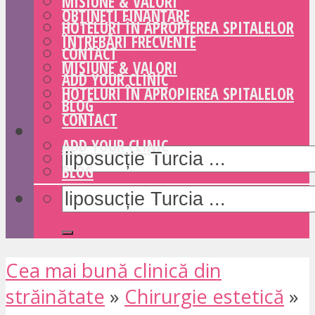
MISIUNE & VALORI
OBȚINEȚI FINANȚARE
HOTELURI ÎN APROPIEREA SPITALELOR
ÎNTREBĂRI FRECVENTE
CONTACT
MISIUNE & VALORI
ADD YOUR CLINIC
HOTELURI ÎN APROPIEREA SPITALELOR
BLOG
CONTACT
ADD YOUR CLINIC
BLOG
Cea mai bună clinică din
străinătate
»
Chirurgie estetică
»