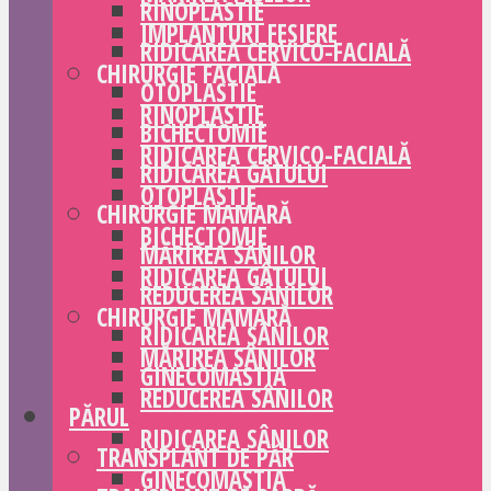
RINOPLASTIE
IMPLANTURI FESIERE
RIDICAREA CERVICO-FACIALĂ
CHIRURGIE FACIALĂ
OTOPLASTIE
RINOPLASTIE
BICHECTOMIE
RIDICAREA CERVICO-FACIALĂ
RIDICAREA GÂTULUI
OTOPLASTIE
CHIRURGIE MAMARĂ
BICHECTOMIE
MĂRIREA SÂNILOR
RIDICAREA GÂTULUI
REDUCEREA SÂNILOR
CHIRURGIE MAMARĂ
RIDICAREA SÂNILOR
MĂRIREA SÂNILOR
GINECOMASTIA
REDUCEREA SÂNILOR
PĂRUL
RIDICAREA SÂNILOR
TRANSPLANT DE PĂR
GINECOMASTIA