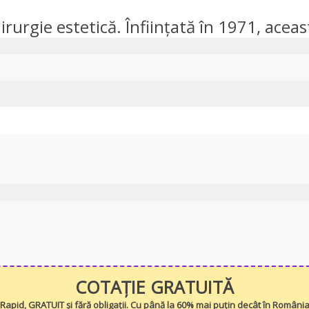
rurgie estetică. Înființată în 1971, această
COTAȚIE GRATUITĂ
Rapid, GRATUIT și fără obligații. Cu până la 60% mai puțin decât în Români