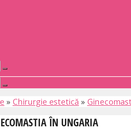
te
»
Chirurgie estetică
»
Ginecomast
INECOMASTIA ÎN UNGARIA