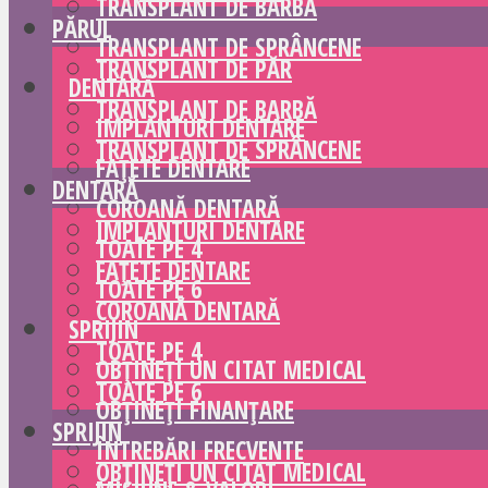
TRANSPLANT DE BARBĂ
PĂRUL
TRANSPLANT DE SPRÂNCENE
TRANSPLANT DE PĂR
DENTARĂ
TRANSPLANT DE BARBĂ
IMPLANTURI DENTARE
TRANSPLANT DE SPRÂNCENE
FAȚETE DENTARE
DENTARĂ
COROANĂ DENTARĂ
IMPLANTURI DENTARE
TOATE PE 4
FAȚETE DENTARE
TOATE PE 6
COROANĂ DENTARĂ
SPRIJIN
TOATE PE 4
OBȚINEȚI UN CITAT MEDICAL
TOATE PE 6
OBȚINEȚI FINANȚARE
SPRIJIN
ÎNTREBĂRI FRECVENTE
OBȚINEȚI UN CITAT MEDICAL