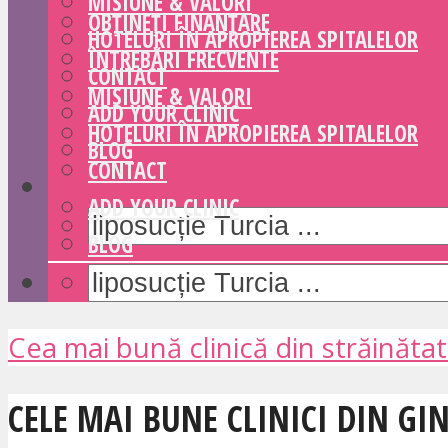
MISIUNE & VALORI
OBȚINEȚI FINANȚARE
HOTELURI ÎN APROPIEREA SPITALELOR
ÎNTREBĂRI FRECVENTE
CONTACT
MISIUNE & VALORI
ADD YOUR CLINIC
HOTELURI ÎN APROPIEREA SPITALELOR
BLOG
CONTACT
ADD YOUR CLINIC
BLOG
Cea mai bună clinică din străinăta
CELE MAI BUNE CLINICI DIN G