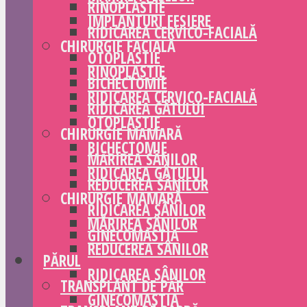
RINOPLASTIE
IMPLANTURI FESIERE
RIDICAREA CERVICO-FACIALĂ
CHIRURGIE FACIALĂ
OTOPLASTIE
RINOPLASTIE
BICHECTOMIE
RIDICAREA CERVICO-FACIALĂ
RIDICAREA GÂTULUI
OTOPLASTIE
CHIRURGIE MAMARĂ
BICHECTOMIE
MĂRIREA SÂNILOR
RIDICAREA GÂTULUI
REDUCEREA SÂNILOR
CHIRURGIE MAMARĂ
RIDICAREA SÂNILOR
MĂRIREA SÂNILOR
GINECOMASTIA
REDUCEREA SÂNILOR
PĂRUL
RIDICAREA SÂNILOR
TRANSPLANT DE PĂR
GINECOMASTIA