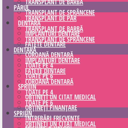
TRANSPLANT DE BARBĂ
PĂRUL
TRANSPLANT DE SPRÂNCENE
TRANSPLANT DE PĂR
DENTARĂ
TRANSPLANT DE BARBĂ
IMPLANTURI DENTARE
TRANSPLANT DE SPRÂNCENE
FAȚETE DENTARE
DENTARĂ
COROANĂ DENTARĂ
IMPLANTURI DENTARE
TOATE PE 4
FAȚETE DENTARE
TOATE PE 6
COROANĂ DENTARĂ
SPRIJIN
TOATE PE 4
OBȚINEȚI UN CITAT MEDICAL
TOATE PE 6
OBȚINEȚI FINANȚARE
SPRIJIN
ÎNTREBĂRI FRECVENTE
OBȚINEȚI UN CITAT MEDICAL