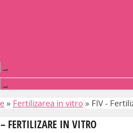
te
»
Fertilizarea in vitro
»
FIV - Fertil
 – FERTILIZARE IN VITRO