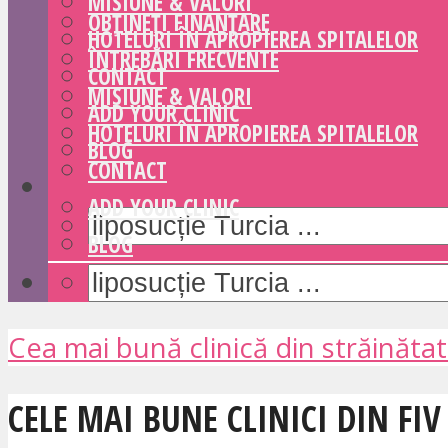
MISIUNE & VALORI
OBȚINEȚI FINANȚARE
HOTELURI ÎN APROPIEREA SPITALELOR
ÎNTREBĂRI FRECVENTE
CONTACT
MISIUNE & VALORI
ADD YOUR CLINIC
HOTELURI ÎN APROPIEREA SPITALELOR
BLOG
CONTACT
ADD YOUR CLINIC
BLOG
Cea mai bună clinică din străinăta
CELE MAI BUNE CLINICI DIN FIV