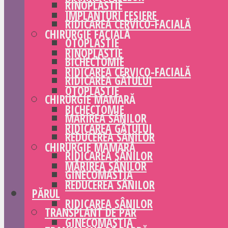
RINOPLASTIE
IMPLANTURI FESIERE
RIDICAREA CERVICO-FACIALĂ
CHIRURGIE FACIALĂ
OTOPLASTIE
RINOPLASTIE
BICHECTOMIE
RIDICAREA CERVICO-FACIALĂ
RIDICAREA GÂTULUI
OTOPLASTIE
CHIRURGIE MAMARĂ
BICHECTOMIE
MĂRIREA SÂNILOR
RIDICAREA GÂTULUI
REDUCEREA SÂNILOR
CHIRURGIE MAMARĂ
RIDICAREA SÂNILOR
MĂRIREA SÂNILOR
GINECOMASTIA
REDUCEREA SÂNILOR
PĂRUL
RIDICAREA SÂNILOR
TRANSPLANT DE PĂR
GINECOMASTIA