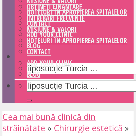
MISIUNE & VALORI
OBȚINEȚI FINANȚARE
HOTELURI ÎN APROPIEREA SPITALELOR
ÎNTREBĂRI FRECVENTE
CONTACT
MISIUNE & VALORI
ADD YOUR CLINIC
HOTELURI ÎN APROPIEREA SPITALELOR
BLOG
CONTACT
ADD YOUR CLINIC
BLOG
Cea mai bună clinică din
străinătate
»
Chirurgie estetică
»