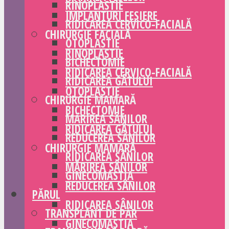
RINOPLASTIE
IMPLANTURI FESIERE
RIDICAREA CERVICO-FACIALĂ
CHIRURGIE FACIALĂ
OTOPLASTIE
RINOPLASTIE
BICHECTOMIE
RIDICAREA CERVICO-FACIALĂ
RIDICAREA GÂTULUI
OTOPLASTIE
CHIRURGIE MAMARĂ
BICHECTOMIE
MĂRIREA SÂNILOR
RIDICAREA GÂTULUI
REDUCEREA SÂNILOR
CHIRURGIE MAMARĂ
RIDICAREA SÂNILOR
MĂRIREA SÂNILOR
GINECOMASTIA
REDUCEREA SÂNILOR
PĂRUL
RIDICAREA SÂNILOR
TRANSPLANT DE PĂR
GINECOMASTIA