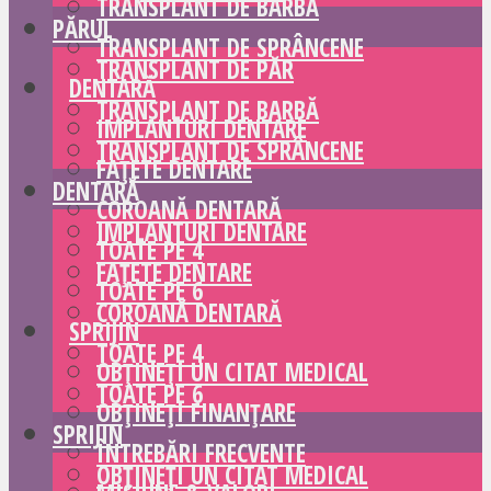
TRANSPLANT DE BARBĂ
PĂRUL
TRANSPLANT DE SPRÂNCENE
TRANSPLANT DE PĂR
DENTARĂ
TRANSPLANT DE BARBĂ
IMPLANTURI DENTARE
TRANSPLANT DE SPRÂNCENE
FAȚETE DENTARE
DENTARĂ
COROANĂ DENTARĂ
IMPLANTURI DENTARE
TOATE PE 4
FAȚETE DENTARE
TOATE PE 6
COROANĂ DENTARĂ
SPRIJIN
TOATE PE 4
OBȚINEȚI UN CITAT MEDICAL
TOATE PE 6
OBȚINEȚI FINANȚARE
SPRIJIN
ÎNTREBĂRI FRECVENTE
OBȚINEȚI UN CITAT MEDICAL