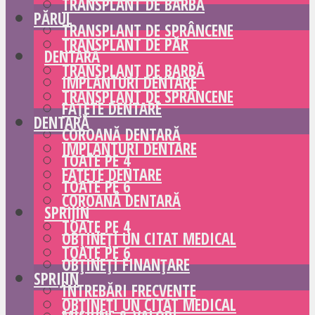
TRANSPLANT DE BARBĂ
PĂRUL
TRANSPLANT DE SPRÂNCENE
TRANSPLANT DE PĂR
DENTARĂ
TRANSPLANT DE BARBĂ
IMPLANTURI DENTARE
TRANSPLANT DE SPRÂNCENE
FAȚETE DENTARE
DENTARĂ
COROANĂ DENTARĂ
IMPLANTURI DENTARE
TOATE PE 4
FAȚETE DENTARE
TOATE PE 6
COROANĂ DENTARĂ
SPRIJIN
TOATE PE 4
OBȚINEȚI UN CITAT MEDICAL
TOATE PE 6
OBȚINEȚI FINANȚARE
SPRIJIN
ÎNTREBĂRI FRECVENTE
OBȚINEȚI UN CITAT MEDICAL