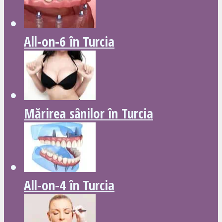
All-on-6 în Turcia
Mărirea sânilor în Turcia
All-on-4 în Turcia