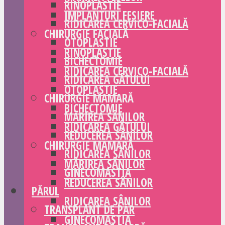
RINOPLASTIE
IMPLANTURI FESIERE
RIDICAREA CERVICO-FACIALĂ
CHIRURGIE FACIALĂ
OTOPLASTIE
RINOPLASTIE
BICHECTOMIE
RIDICAREA CERVICO-FACIALĂ
RIDICAREA GÂTULUI
OTOPLASTIE
CHIRURGIE MAMARĂ
BICHECTOMIE
MĂRIREA SÂNILOR
RIDICAREA GÂTULUI
REDUCEREA SÂNILOR
CHIRURGIE MAMARĂ
RIDICAREA SÂNILOR
MĂRIREA SÂNILOR
GINECOMASTIA
REDUCEREA SÂNILOR
PĂRUL
RIDICAREA SÂNILOR
TRANSPLANT DE PĂR
GINECOMASTIA