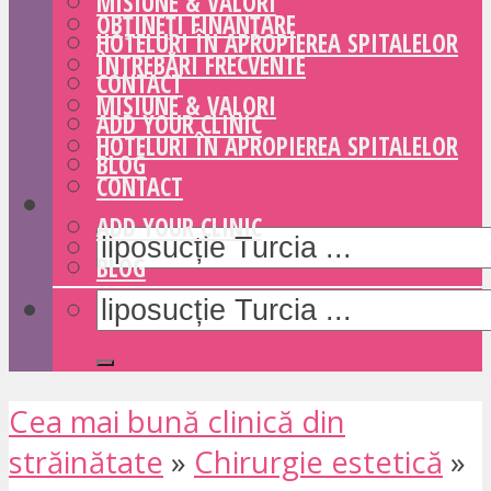
MISIUNE & VALORI
OBȚINEȚI FINANȚARE
HOTELURI ÎN APROPIEREA SPITALELOR
ÎNTREBĂRI FRECVENTE
CONTACT
MISIUNE & VALORI
ADD YOUR CLINIC
HOTELURI ÎN APROPIEREA SPITALELOR
BLOG
CONTACT
ADD YOUR CLINIC
BLOG
Cea mai bună clinică din
străinătate
»
Chirurgie estetică
»