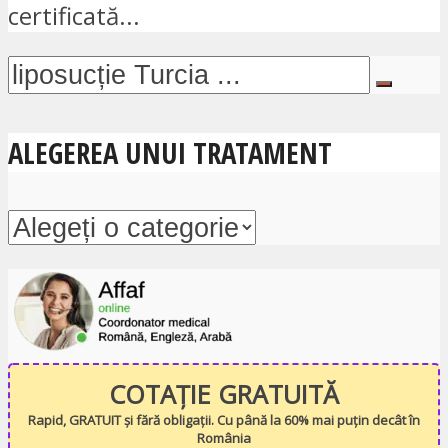
certificată...
ALEGEREA UNUI TRATAMENT
COTAȚIE GRATUITĂ
Rapid, GRATUIT și fără obligații. Cu până la 60% mai puțin decât în
România