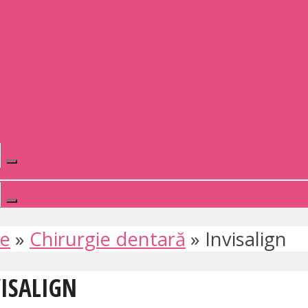
te
»
Chirurgie dentară
»
Invisalign
VISALIGN