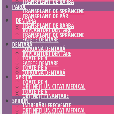
TRANSPLANT DE BARBĂ
PĂRUL
TRANSPLANT DE SPRÂNCENE
TRANSPLANT DE PĂR
DENTARĂ
TRANSPLANT DE BARBĂ
IMPLANTURI DENTARE
TRANSPLANT DE SPRÂNCENE
FAȚETE DENTARE
DENTARĂ
COROANĂ DENTARĂ
IMPLANTURI DENTARE
TOATE PE 4
FAȚETE DENTARE
TOATE PE 6
COROANĂ DENTARĂ
SPRIJIN
TOATE PE 4
OBȚINEȚI UN CITAT MEDICAL
TOATE PE 6
OBȚINEȚI FINANȚARE
SPRIJIN
ÎNTREBĂRI FRECVENTE
OBȚINEȚI UN CITAT MEDICAL