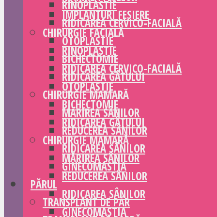
RINOPLASTIE
IMPLANTURI FESIERE
RIDICAREA CERVICO-FACIALĂ
CHIRURGIE FACIALĂ
OTOPLASTIE
RINOPLASTIE
BICHECTOMIE
RIDICAREA CERVICO-FACIALĂ
RIDICAREA GÂTULUI
OTOPLASTIE
CHIRURGIE MAMARĂ
BICHECTOMIE
MĂRIREA SÂNILOR
RIDICAREA GÂTULUI
REDUCEREA SÂNILOR
CHIRURGIE MAMARĂ
RIDICAREA SÂNILOR
MĂRIREA SÂNILOR
GINECOMASTIA
REDUCEREA SÂNILOR
PĂRUL
RIDICAREA SÂNILOR
TRANSPLANT DE PĂR
GINECOMASTIA