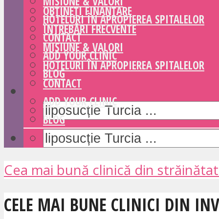
MISIUNE & VALORI
OBȚINEȚI FINANȚARE
HOTELURI ÎN APROPIEREA SPITALELOR
ÎNTREBĂRI FRECVENTE
CONTACT
MISIUNE & VALORI
ADD YOUR CLINIC
HOTELURI ÎN APROPIEREA SPITALELOR
BLOG
CONTACT
ADD YOUR CLINIC
BLOG
Cea mai bună clinică din străinăta
CELE MAI BUNE CLINICI DIN IN