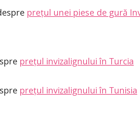
 despre
prețul unei piese de gură Inv
espre
prețul invizalignului în Turcia
espre
prețul invizalignului în Tunisia