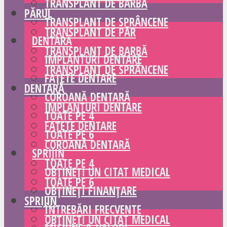
TRANSPLANT DE BARBĂ
PĂRUL
TRANSPLANT DE SPRÂNCENE
TRANSPLANT DE PĂR
DENTARĂ
TRANSPLANT DE BARBĂ
IMPLANTURI DENTARE
TRANSPLANT DE SPRÂNCENE
FAȚETE DENTARE
DENTARĂ
COROANĂ DENTARĂ
IMPLANTURI DENTARE
TOATE PE 4
FAȚETE DENTARE
TOATE PE 6
COROANĂ DENTARĂ
SPRIJIN
TOATE PE 4
OBȚINEȚI UN CITAT MEDICAL
TOATE PE 6
OBȚINEȚI FINANȚARE
SPRIJIN
ÎNTREBĂRI FRECVENTE
OBȚINEȚI UN CITAT MEDICAL