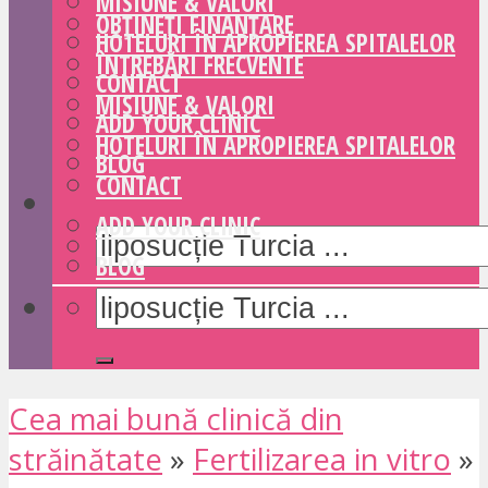
MISIUNE & VALORI
OBȚINEȚI FINANȚARE
HOTELURI ÎN APROPIEREA SPITALELOR
ÎNTREBĂRI FRECVENTE
CONTACT
MISIUNE & VALORI
ADD YOUR CLINIC
HOTELURI ÎN APROPIEREA SPITALELOR
BLOG
CONTACT
ADD YOUR CLINIC
BLOG
Cea mai bună clinică din
străinătate
»
Fertilizarea in vitro
»