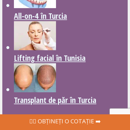
All-on-4 în Turcia
Lifting facial în Tunisia
Transplant de păr în Turcia
‍👩‍⚕ OBȚINEȚI O COTAȚIE ➡️
CELE MAI VIZUALIZATE