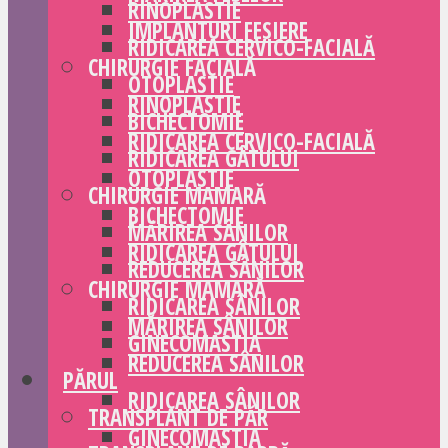
RINOPLASTIE
IMPLANTURI FESIERE
RIDICAREA CERVICO-FACIALĂ
CHIRURGIE FACIALĂ
OTOPLASTIE
RINOPLASTIE
BICHECTOMIE
RIDICAREA CERVICO-FACIALĂ
RIDICAREA GÂTULUI
OTOPLASTIE
CHIRURGIE MAMARĂ
BICHECTOMIE
MĂRIREA SÂNILOR
RIDICAREA GÂTULUI
REDUCEREA SÂNILOR
CHIRURGIE MAMARĂ
RIDICAREA SÂNILOR
MĂRIREA SÂNILOR
GINECOMASTIA
REDUCEREA SÂNILOR
PĂRUL
RIDICAREA SÂNILOR
TRANSPLANT DE PĂR
GINECOMASTIA