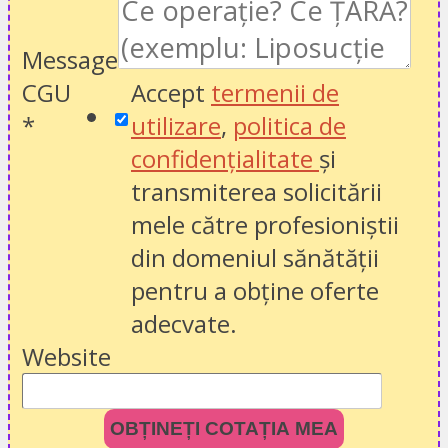
Message
CGU
Accept
termenii de
*
utilizare
,
politica de
confidențialitate
și
transmiterea solicitării
mele către profesioniștii
din domeniul sănătății
pentru a obține oferte
adecvate.
Website
OBȚINEȚI COTAȚIA MEA