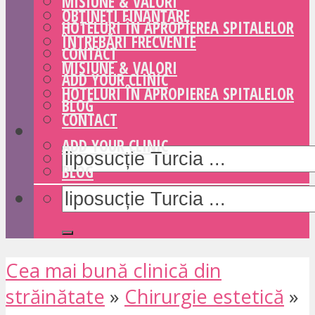
MISIUNE & VALORI
OBȚINEȚI FINANȚARE
HOTELURI ÎN APROPIEREA SPITALELOR
ÎNTREBĂRI FRECVENTE
CONTACT
MISIUNE & VALORI
ADD YOUR CLINIC
HOTELURI ÎN APROPIEREA SPITALELOR
BLOG
CONTACT
ADD YOUR CLINIC
BLOG
Cea mai bună clinică din
străinătate
»
Chirurgie estetică
»