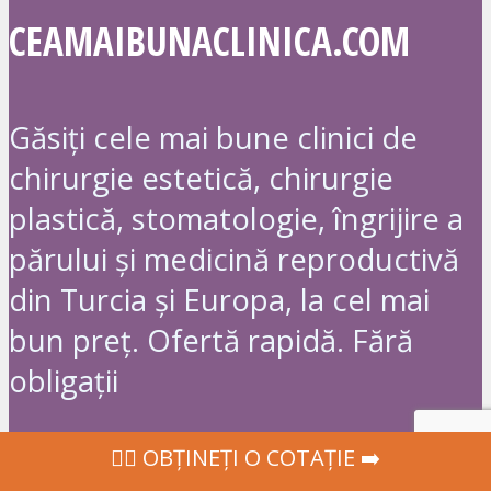
CEAMAIBUNACLINICA.COM
Găsiți cele mai bune clinici de
chirurgie estetică, chirurgie
plastică, stomatologie, îngrijire a
părului și medicină reproductivă
din Turcia și Europa, la cel mai
bun preț. Ofertă rapidă. Fără
obligații
‍👩‍⚕ OBȚINEȚI O COTAȚIE ➡️
TOP 10 CERERI