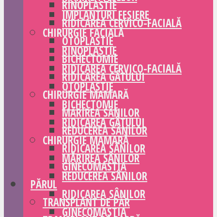
RINOPLASTIE
IMPLANTURI FESIERE
RIDICAREA CERVICO-FACIALĂ
CHIRURGIE FACIALĂ
OTOPLASTIE
RINOPLASTIE
BICHECTOMIE
RIDICAREA CERVICO-FACIALĂ
RIDICAREA GÂTULUI
OTOPLASTIE
CHIRURGIE MAMARĂ
BICHECTOMIE
MĂRIREA SÂNILOR
RIDICAREA GÂTULUI
REDUCEREA SÂNILOR
CHIRURGIE MAMARĂ
RIDICAREA SÂNILOR
MĂRIREA SÂNILOR
GINECOMASTIA
REDUCEREA SÂNILOR
PĂRUL
RIDICAREA SÂNILOR
TRANSPLANT DE PĂR
GINECOMASTIA