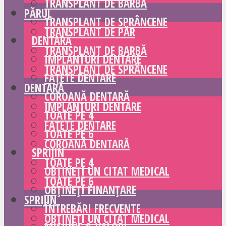
TRANSPLANT DE BARBĂ
PĂRUL
TRANSPLANT DE SPRÂNCENE
TRANSPLANT DE PĂR
DENTARĂ
TRANSPLANT DE BARBĂ
IMPLANTURI DENTARE
TRANSPLANT DE SPRÂNCENE
FAȚETE DENTARE
DENTARĂ
COROANĂ DENTARĂ
IMPLANTURI DENTARE
TOATE PE 4
FAȚETE DENTARE
TOATE PE 6
COROANĂ DENTARĂ
SPRIJIN
TOATE PE 4
OBȚINEȚI UN CITAT MEDICAL
TOATE PE 6
OBȚINEȚI FINANȚARE
SPRIJIN
ÎNTREBĂRI FRECVENTE
OBȚINEȚI UN CITAT MEDICAL